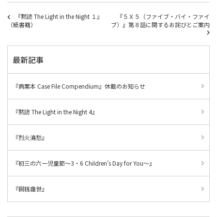
『黙読 The Light in the Night １』
『５Ｘ５（ファイブ・バイ・ファイ
（紙書籍）
ブ）』第８話に関するお詫びとご案内
最新記事
『病案本 Case File Compendium』休載のお知らせ
『黙読 The Light in the Night 4』
『烈火澆愁』
『初三の六一児童節～3・6 Children’s Day for You～』
『銅銭龕世』