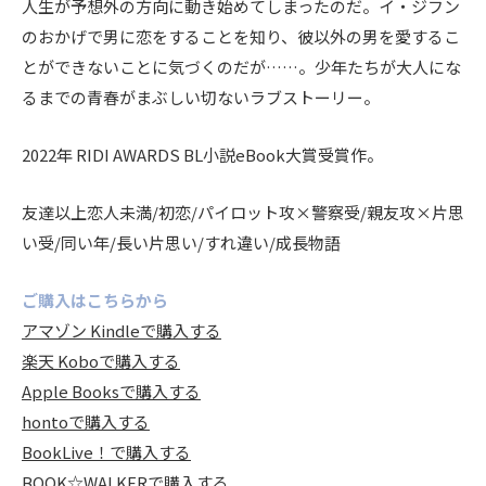
人生が予想外の方向に動き始めてしまったのだ。イ・ジフン
のおかげで男に恋をすることを知り、彼以外の男を愛するこ
とができないことに気づくのだが……。少年たちが大人にな
るまでの青春がまぶしい切ないラブストーリー。
2022年 RIDI AWARDS BL小説eBook大賞受賞作。
友達以上恋人未満/初恋/パイロット攻×警察受/親友攻×片思
い受/同い年/長い片思い/すれ違い/成長物語
ご購入はこちらから
アマゾン Kindleで購入する
楽天 Koboで購入する
Apple Booksで購入する
hontoで購入する
BookLive！で購入する
BOOK☆WALKERで購入する