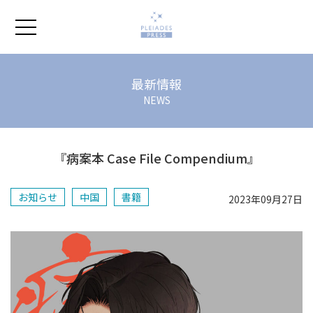
ホーム
最新情報
NEWS
プレアデスの本
『病案本 Case File Compendium』
会社紹介
お知らせ
中国
書籍
2023年09月27日
よくあるご質問
著作権ポリシー
お問い合わせ