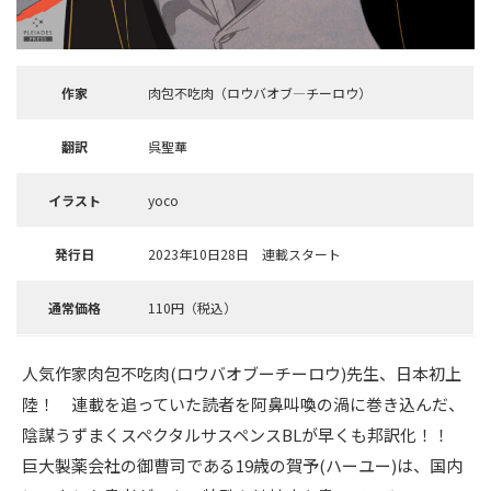
作家
肉包不吃肉（ロウバオブ―チーロウ）
翻訳
呉聖華
イラスト
yoco
発行日
2023年10日28日 連載スタート
通常価格
110円（税込）
人気作家肉包不吃肉(ロウバオブーチーロウ)先生、日本初上
陸！ 連載を追っていた読者を阿鼻叫喚の渦に巻き込んだ、
陰謀うずまくスペクタルサスペンスBLが早くも邦訳化！！
巨大製薬会社の御曹司である19歳の賀予(ハーユー)は、国内