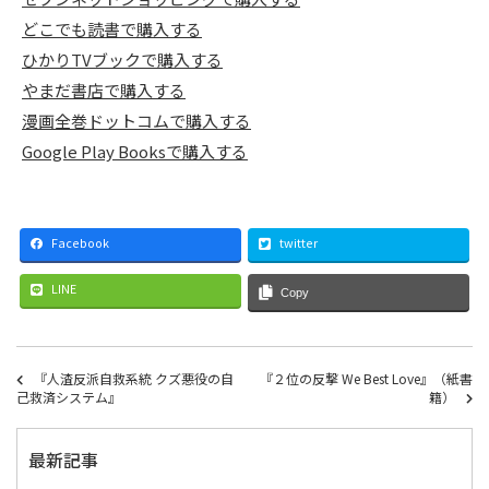
どこでも読書で購入する
ひかりTVブックで購入する
やまだ書店で購入する
漫画全巻ドットコムで購入する
Google Play Booksで購入する
Facebook
twitter
LINE
Copy
『人渣反派自救系統 クズ悪役の自
『２位の反撃 We Best Love』（紙書
己救済システム』
籍）
最新記事