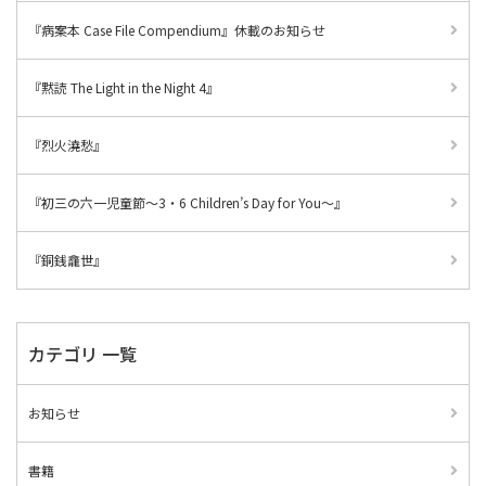
『病案本 Case File Compendium』休載のお知らせ
『黙読 The Light in the Night 4』
『烈火澆愁』
『初三の六一児童節～3・6 Children’s Day for You～』
『銅銭龕世』
カテゴリ 一覧
お知らせ
書籍