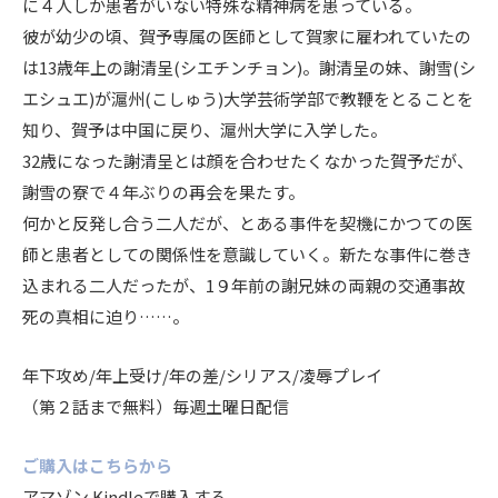
に４人しか患者がいない特殊な精神病を患っている。
彼が幼少の頃、賀予専属の医師として賀家に雇われていたの
は13歳年上の謝清呈(シエチンチョン)。謝清呈の妹、謝雪(シ
エシュエ)が滬州(こしゅう)大学芸術学部で教鞭をとることを
知り、賀予は中国に戻り、滬州大学に入学した。
32歳になった謝清呈とは顔を合わせたくなかった賀予だが、
謝雪の寮で４年ぶりの再会を果たす。
何かと反発し合う二人だが、とある事件を契機にかつての医
師と患者としての関係性を意識していく。新たな事件に巻き
込まれる二人だったが、1９年前の謝兄妹の両親の交通事故
死の真相に迫り……。
年下攻め/年上受け/年の差/シリアス/凌辱プレイ
（第２話まで無料）毎週土曜日配信
ご購入はこちらから
アマゾン Kindleで購入する