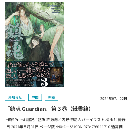
お知らせ
中国
書籍
2024年07月02日
『鎮魂 Guardian』第３巻（紙書籍）
作家 Priest 翻訳／監訳 許源源／内野佳織 カバーイラスト 柳ゆと 発行
日 2024年８月31日 ページ数 440ページ ISBN 9784799111710 通常価