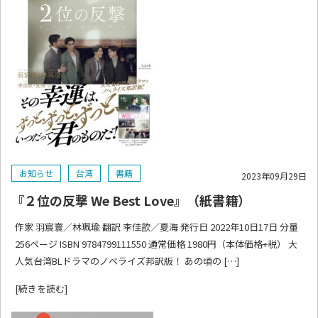
お知らせ
台湾
書籍
2023年09月29日
『２位の反撃 We Best Love』（紙書籍）
作家 羽宸寰／林珮瑜 翻訳 李佳歆／夏海 発行日 2022年10日17日 分量
256ページ ISBN 9784799111550 通常価格 1980円（本体価格+税） 大
人気台湾BLドラマのノベライズ邦訳版！ あの頃の […]
[続きを読む]