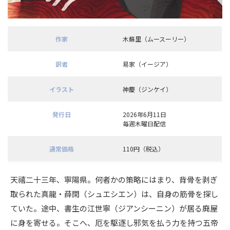
作家
木蘇里（ムースーリー）
訳者
易家（イージア）
イラスト
神慶（ジンケイ）
発行日
2026年6月11日
毎週木曜日配信
通常価格
110円（税込）
天禧⼆⼗三年、寧陽県。何者かの策略にはまり、背骨を剥ぎ
取られた真龍・薛閑（シュエシエン）は、自身の筋骨を探し
ていた。途中、書生の江世寧（ジアンシーニン）が居る廃屋
に身を寄せる。そこへ、厄を駆逐し邪気を払う力を持つ五帝