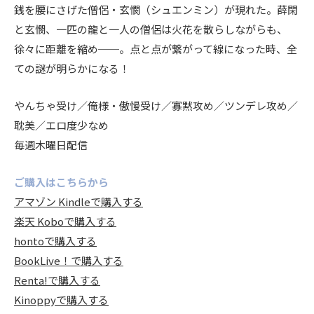
銭を腰にさげた僧侶・玄憫（シュエンミン）が現れた。薛閑
と玄憫、一匹の龍と一人の僧侶は火花を散らしながらも、
徐々に距離を縮め──。点と点が繋がって線になった時、全
ての謎が明らかになる！
やんちゃ受け／俺様・傲慢受け／寡黙攻め／ツンデレ攻め／
耽美／エロ度少なめ
毎週木曜日配信
ご購入はこちらから
アマゾン Kindleで購入する
楽天 Koboで購入する
hontoで購入する
BookLive！で購入する
Renta!で購入する
Kinoppyで購入する