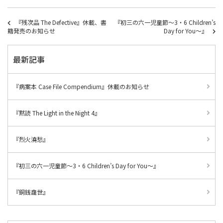
『残次品 The Defective』休載、書
『初三の六一児童節～3・6 Children’s
籍発売のお知らせ
Day for You～』
最新記事
『病案本 Case File Compendium』休載のお知らせ
『黙読 The Light in the Night 4』
『烈火澆愁』
『初三の六一児童節～3・6 Children’s Day for You～』
『銅銭龕世』